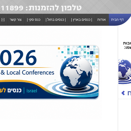
דף הבית
אודות
| כנסים בארץ |
| כנסים בחול |
כנס סקי |
צור קשר
[-]
בות
מו: