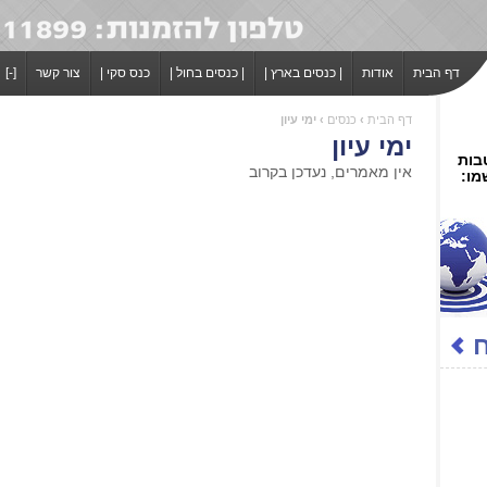
דף הבית
אודות
| כנסים בארץ |
| כנסים בחול |
כנס סקי |
צור קשר
[-]
דף הבית
›
כנסים
›
ימי עיון
ימי עיון
בות
אין מאמרים, נעדכן בקרוב
מו: